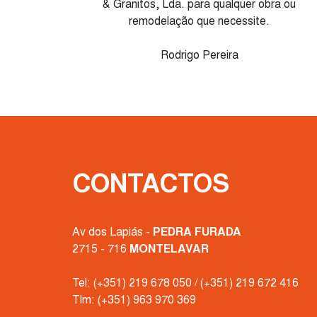
& Granitos, Lda. para qualquer obra ou
remodelação que necessite.
Rodrigo Pereira
CONTACTOS
Av dos Lapiás -
PEDRA FURADA
2715 - 716
MONTELAVAR
Tel:
(+351) 219 678 050
/
(+351) 219 672 416
Tlm:
(+351) 963 970 369